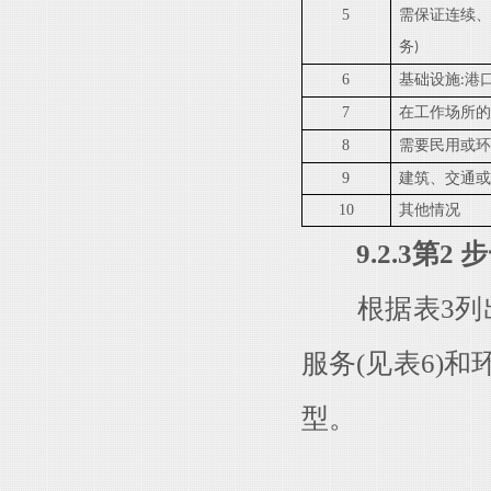
5
需保证连续
务
)
6
基础设施
港
:
7
在工作场所
8
需要民用或
9
建筑、交通
10
其他情况
9.2.3第
根据表3列出的
服务(见表6)和环
型。