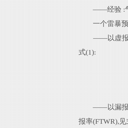
——经验 :气
一个雷暴预警
——以虚报数与
式(1):
——以漏报次数
报率(FTWR),见式