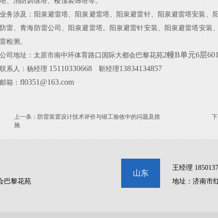
塔、消防训练塔、楼顶装饰塔等。
业务涉及：阳泉
避雷塔、阳泉避雷塔、阳泉避雷针、阳泉避雷塔安装、
防雷、青海防雷公司、阳泉避雷塔。阳泉
避雷针安装、阳泉
避雷塔安装
雷检测。
2幢B单元6层60
公司地址：太原市南中环体育路口国际大都会巴黎花苑
15110330668
13834134857
联系人：杨经理
靳经理
fl0351@163.com
邮箱：
上一条：
防雷装置设计技术评价与竣工验收中的问题及措
下
施
王经理 1850137
山东
会巴黎花苑
地址：济南市红