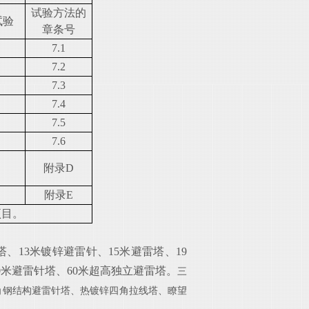
试验方法的
试验
章条号
7.1
7.2
7.3
7.4
7.5
7.6
附录D
附录E
项目。
H塔、13米镀锌避雷针、15米避雷塔、19
0米避雷针塔、60米超高独立避雷塔。
三
角钢结构避雷针塔、热镀锌四角拉线塔、瞭望