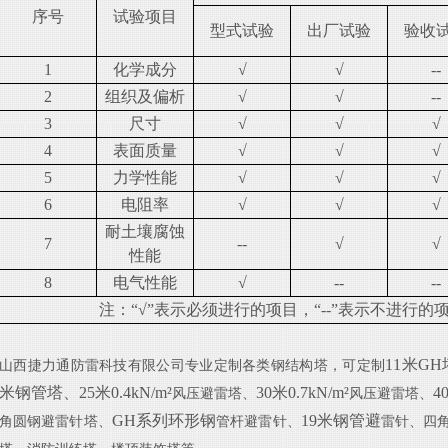
序号
试验项目
型式试验
出厂试验
验收
1
化学成分
√
√
--
2
组织及偏析
√
√
--
3
尺寸
√
√
√
4
表面质量
√
√
√
5
力学性能
√
√
√
6
电阻率
√
√
√
耐土壤腐蚀
7
--
√
√
性能
8
电气性能
√
--
--
注：“√”表示必须进行的项目，“--”表示不进行的
11米G
山西捷力通防雷科技有限公司专业定制各类钢结构塔，
可定制
米钢管塔、25米0.4
kN/m²
30米0.7
kN/m²
4
风压避雷塔、
风压避雷塔、
GH系列环形钢
19米钢管避
角圆钢避雷针塔、
管杆避雷针、
雷针、四