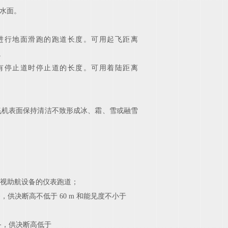
水面。
进行地面滑跑的跑道长度。可用起飞距离
。
有停止道时停止道的长度。可用着陆距离
飞机表面保持清洁不致形成
冰、霜、雪或融雪
视助航设备的仪表跑道；
备，供决断高不低
于
60
m
和能见度不小于
备，供决断高低于