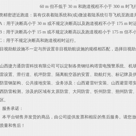
60 m 但不低于 30 m 和跑道视程不小于 300 m 
Ⅲ类精密进近跑道：装有仪表着陆系统和(或)微波着陆系统引导飞机至跑道
A
：用于决断高小于
30
m
或不规定决断高以及跑道视程不小于
175
m
时
B
：用于决断高小于
15
m
或不规定决断高以及跑道视程小于
175
m
但不
C
：用于不规定决断高和跑道视程时运行。
目视助航设施不一定与所设置非目视助航设施的规模相匹配，选择目视助
山西捷力通防雷科技有限公司可以定制各类钢结构塔雷电预警系统、机
雷设置、滑行道、机坪防雷、隔离航空器的安置、助航灯光、标记牌及
防雷钢架构、公共接地安装、业务涉及：山西避雷针安装、山西避雷塔
西防雷检测。涉及的区域有太原防雷、大同防雷、忻州防雷、朔州防雷
区。
服务承诺：
本平台销售并发货的商品，由公司提供发票和相应的售后服务。请您放
质量和售后！