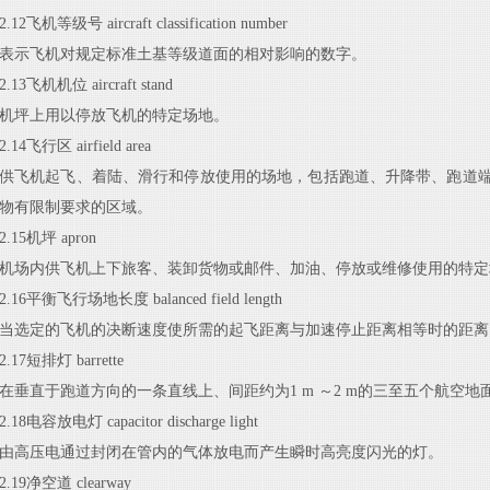
2.12
飞机
等
级号
aircraft
classification
number
表示飞机对规定标准土基等级道面的相对影响的数字。
2
.13
飞机
机
位
aircraft
stand
机坪上用以停放飞机的特定场地。
2.14
飞行区
airfield
area
供飞机起飞、着陆、滑行和停放使用的场地，包括跑道、升降带、跑道
物有限制要求的区域。
2.15
机坪
apron
机场内供飞机上下旅客、装卸货物或邮件、加油、停放或维修使用的特定
2.16
平衡
飞
行
场
地
长
度
balanced field
length
当选定的飞机的决断速度使所需的起飞距离与加速停止距离相等时的距离
2.17
短排灯
barrette
在垂直于跑道方向的一条直线上、间距约为
1 m ～2 m的三至五个航空
2.18
电容
放
电灯
capacitor discharge
light
由高压电通过封闭在管内的气体放电而产生瞬时高亮度闪光的灯。
2.19
净空道
clearway