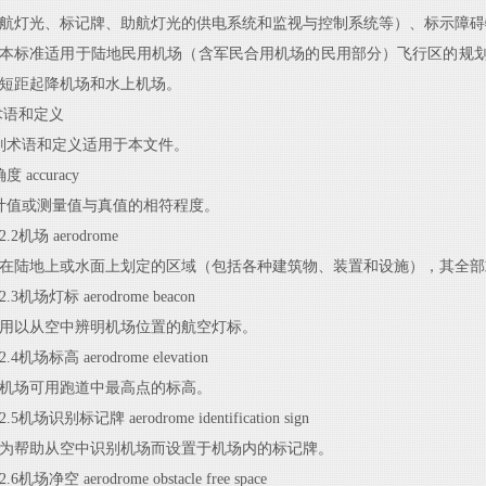
航灯光、标记牌、助航灯光的供电系统和监视与控制系统等
）
、标示障碍
本标准适用于陆地民用机场（含军民合用机场的民用部分）飞行区的规
短距起降机场和水上机场。
术语和定义
列术语和定义适用于本文件。
确度
accuracy
计值或测量值与真值的相符程度。
2.2
机场
aerodrome
在陆地上或水面上划定的区域
（
包括各种建筑物、装置和设施
）
，其全部
2.3
机场
灯
标
aerodrome
beacon
用以从空中辨明机场位置的航空灯标。
2.4
机场
标
高
aerodrome elevation
机场可用跑道中最高点的标高。
2.5
机场
识
别
标
记牌
aerodrome identification
sign
为帮助从空中识别机场而设置于机场内的标记牌。
2.6机场
净
空
aerodrome obstacle free
space