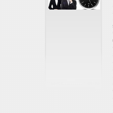
2
下
精
估