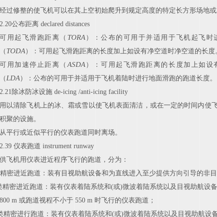
经过修整的使飞机可以在其上空初始爬升到规定高度的特定长方形场地或
2.20
公布
距
离
declared
distances
TORA
可用起飞滑跑距离（
）：公布的可用于并适用于飞机起飞时
TODA
（
）：可用起飞滑跑距离的长度加上如设有净空道时净空道的长度
ASDA
可用加速停止距离（
）：可用起飞滑跑距离的长度加上如设
LDA
（
）：公布的可用于并适用于飞机着陆时进行地面滑跑的跑道长度。
2.21
除冰
防
冰
设
施
de-icing /anti-icing
facility
用以清除飞机上的冰、霜或雪以使飞机表面清洁，或在一定的时间内使
积聚的设施。
从平行或近似平行的仪表跑道同时离场。
2.39
仪表
跑
道
instrument
runway
供飞机用仪表进近程序飞行的跑道，分为：
精密进近跑道：装有目视助航设备和为直线进入至少提供方向引导的非目
Ⅰ类精密进近跑道：装有仪表着陆系统和(或)微波着陆系统以及目视助航设
800
m
或跑道视程不小于
550
m
时飞行的仪表跑道；
类精密进行跑道：装有仪表着陆系统和(或)微波着陆系统以及目视助航设