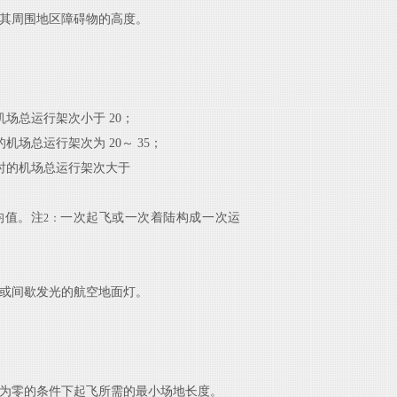
其周围地区障碍物的高度。
机场总运行架次小于 20；
的机场总运行架次为
20～ 35；
小时的机场总运行架次大于
均值。
注
一次起飞或一次着陆构成一次运
2：
或间歇发光的航空地面
灯。
为零的条件下起飞所需的
最小场地长度。