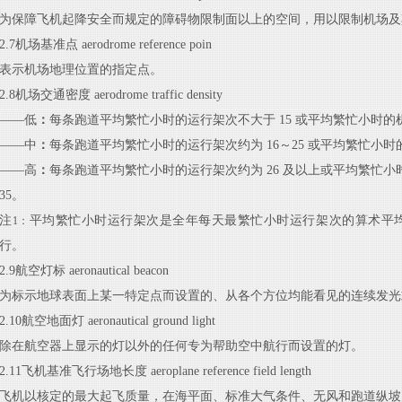
为保障飞机起降安全而规定的障碍物限制面以上的空间，用以限制机场及
2.7
机场
基
准点
aerodrome reference
poin
表示机场地理位置的指定点。
2.8
机场
交
通
密
度
aerodrome traffic
density
——低
：
每条跑道平均繁忙小时的运行架次不大于
15 或平均繁忙小时的
——中
：
每条跑道平均繁忙小时的运行架次约为
16～25
或平均繁忙小时
——高
：
每条跑道平均繁忙小时的运行架次约为
26 及以上或平均繁忙
35。
注
平均繁忙小时运行架次是全年每天最繁忙小时运行架次的算术平
1：
行。
2.9
航空
灯
标
aeronautical
beacon
为标示地球表面上某一特定点而设置的、从各个方位均能看见的连续发光
2.10
航空
地
面灯
aeronautical ground
light
除在航空器上显示的灯以外的任何专为帮助空中航行而设置的灯。
2.11
飞机
基
准
飞
行
场
地
长
度
aeroplane reference field
length
飞机以核定的最大起飞质量，在海平面、标准大气条件、无风和跑道纵坡