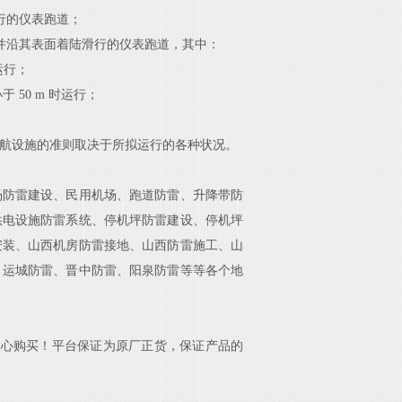
时飞行的仪表跑道；
并沿其表面着陆滑
行的仪表跑道，其中：
运行；
小于
50
m
时运行；
航设施的准则取决于所拟运行的各种
状况。
场防雷建设、民用机场、跑道防雷、升降带防
供电设施防雷系统、停机坪防雷建设、停机坪
安装、山西机房防雷接地、山西防雷施工、山
、运城防雷、晋中防雷、阳泉防雷等等各个地
心购买！平台保证为原厂正货，保证产品的