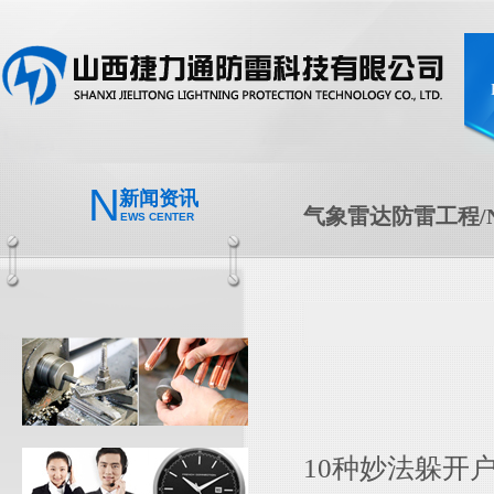
N
新闻资讯
气象雷达防雷工程/N
EWS CENTER
10种妙法躲开