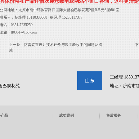
具体价格和产品详情欢迎您致电或网站小窗口咨询，这样更清楚
公司地址：太原市南中环体育路口国际大都会巴黎花苑2幢B单元6层601室
联系人：杨经理
15110330668
徐经理 15235117377
电话：0351-7235259
邮箱：
fl0351@163.com
上一条：
防雷装置设计技术评价与竣工验收中的问题及措
下
施
王经理 1850137
山东
会巴黎花苑
地址：济南市红
心产品
成功案例
售后服务