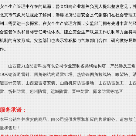
安全生产管理中存在的疏漏，督查组向企业相关负责人提出整改意见，
北京市气象局法规处了解到，涉爆场所防雷安全是气象部门在社会管理
制上需要进一步探索。在安全生产管理方面，安监部门拥有先进丰富的
合监管体系和目标责任考核体系、建立安全生产联席工作机制等方面将
机制的有效形成。安监部门也表示将积极与气象部门合作，研究做好易
作。
山西捷力通防雷科技有限公司专业定制各类钢结构塔，产品涉及三角
19米钢管避
雷针、四角钢结构避雷针塔、热镀锌四角拉线塔、瞭望塔、
避雷针安装、山西避雷塔安装、山西机房防雷接地、
山西防雷施工
、山
雷、忻州防雷、朔州防雷、运城防雷、晋中防雷、阳泉防雷等地区
服务承诺：
本平台销售并发货的商品，由公司提供发票和相应的售后服务。请您放
量和售后！