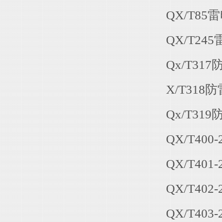
QX/T85雷
QX/T245
Qx/T317
X/T318防
Qx/T319
QX/T400-
QX/T401
QX/T402
QX/T403